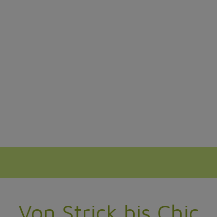
Hüte und Mützen
Kälte adé!
Wir lieben unsere Mützen und Hüte - so sehr, dass wir sie
sogar selbst anfertigen. Stöbern Sie durch unser Sortiment
- selbstverständlich sind Individualanfertigungen kein
Problem!
Von Strick bis Chic