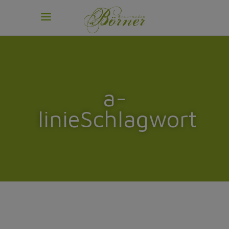
a-
linieSchlagwort