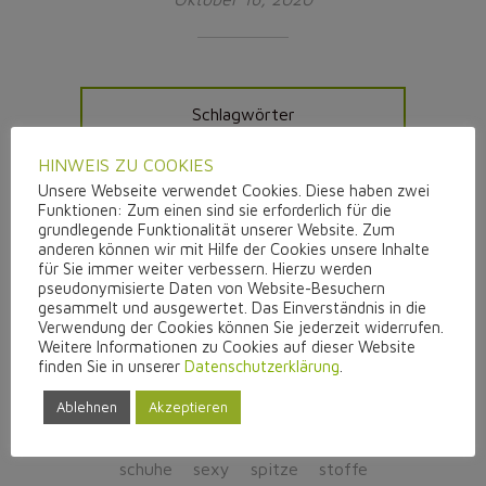
Schlagwörter
HINWEIS ZU COOKIES
a-linie
aufmerksamkeit
ballkleid
Unsere Webseite verwendet Cookies. Diese haben zwei
Funktionen: Zum einen sind sie erforderlich für die
beinfrei
beratung
braut
grundlegende Funktionalität unserer Website. Zum
brautkleidliebe
brautoutfit
anderen können wir mit Hilfe der Cookies unsere Inhalte
für Sie immer weiter verbessern. Hierzu werden
brautschuhe
chiffon
pseudonymisierte Daten von Website-Besuchern
eingefärbte schuhe
einzelstücke
gesammelt und ausgewertet. Das Einverständnis in die
Verwendung der Cookies können Sie jederzeit widerrufen.
elegant
empire
farbe
fit´n flair
Weitere Informationen zu Cookies auf dieser Website
günstig
hochwertig
individualität
finden Sie in unserer
Datenschutzerklärung
.
jumpsuit
kurzes Brautkleid
Ablehnen
Akzeptieren
liebezumnähen
meerjungfrau
modern
prinzessin
reduziert
sale
schuhe
sexy
spitze
stoffe