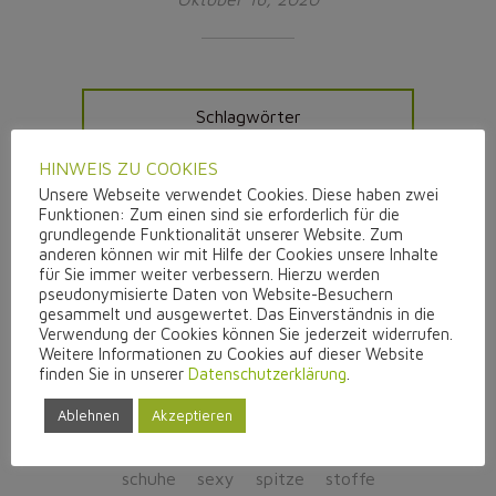
Schlagwörter
HINWEIS ZU COOKIES
a-linie
aufmerksamkeit
ballkleid
Unsere Webseite verwendet Cookies. Diese haben zwei
Funktionen: Zum einen sind sie erforderlich für die
beinfrei
beratung
braut
grundlegende Funktionalität unserer Website. Zum
brautkleidliebe
brautoutfit
anderen können wir mit Hilfe der Cookies unsere Inhalte
für Sie immer weiter verbessern. Hierzu werden
brautschuhe
chiffon
pseudonymisierte Daten von Website-Besuchern
eingefärbte schuhe
einzelstücke
gesammelt und ausgewertet. Das Einverständnis in die
Verwendung der Cookies können Sie jederzeit widerrufen.
elegant
empire
farbe
fit´n flair
Weitere Informationen zu Cookies auf dieser Website
günstig
hochwertig
individualität
finden Sie in unserer
Datenschutzerklärung
.
jumpsuit
kurzes Brautkleid
Ablehnen
Akzeptieren
liebezumnähen
meerjungfrau
modern
prinzessin
reduziert
sale
schuhe
sexy
spitze
stoffe