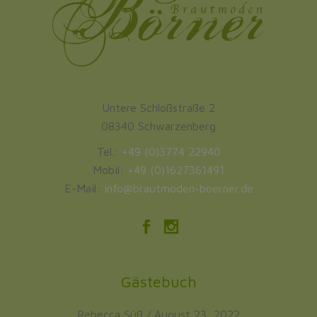
Untere Schloßstraße 2
08340 Schwarzenberg
Tel.:
+49 (0)3774 22940
Mobil:
+49 (0)1627361491
E-Mail:
info@brautmoden-boerner.de
Gästebuch
Rebecca Süß
/
August 23, 2022