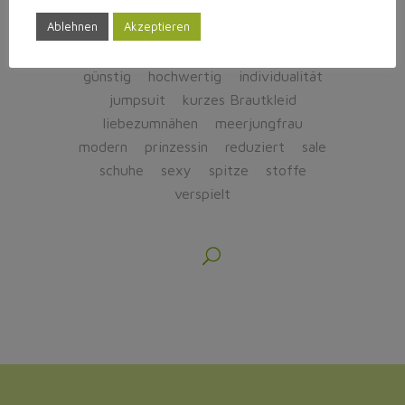
brautschuhe
chiffon
Ablehnen
Akzeptieren
eingefärbte schuhe
einzelstücke
elegant
empire
farbe
fit´n flair
günstig
hochwertig
individualität
jumpsuit
kurzes Brautkleid
liebezumnähen
meerjungfrau
modern
prinzessin
reduziert
sale
schuhe
sexy
spitze
stoffe
verspielt