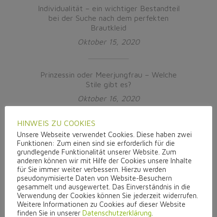
Individualität – ein wichtiger Bestandteil
bei der Suche nach dem perfekten
Brautkleid
Oktober 15, 2020
Prinzessin oder Meerjungfrau – Welche
Stile gibt es?
Oktober 16, 2020
HINWEIS ZU COOKIES
Unsere Webseite verwendet Cookies. Diese haben zwei
Funktionen: Zum einen sind sie erforderlich für die
Schlagwörter
grundlegende Funktionalität unserer Website. Zum
anderen können wir mit Hilfe der Cookies unsere Inhalte
für Sie immer weiter verbessern. Hierzu werden
pseudonymisierte Daten von Website-Besuchern
a-linie
aufmerksamkeit
ballkleid
gesammelt und ausgewertet. Das Einverständnis in die
beinfrei
beratung
braut
Verwendung der Cookies können Sie jederzeit widerrufen.
Weitere Informationen zu Cookies auf dieser Website
brautkleidliebe
brautoutfit
finden Sie in unserer
Datenschutzerklärung
.